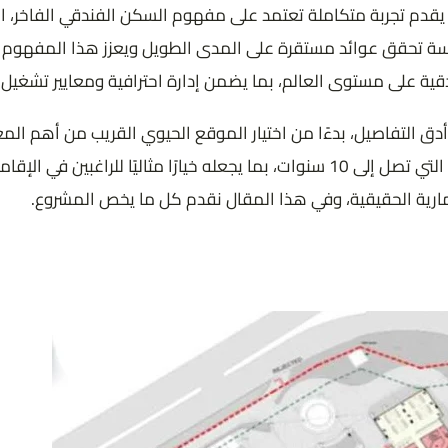
ام أكتوبر على كونه فندق 5 نجوم فقط، بل يقدم تجربة متكاملة تعتمد على مفهوم السكن ا
وسة تحقق عوائد مستقرة على المدى الطويل ويعزز هذا المفهوم ال
ة على مستوى العالم، بما يضمن إدارة احترافية ومعايير تشغيل ع
Wyndh وفق رؤية واضحة تراعي أدق التفاصيل، بدءًا من اختيار الموقع الحيوي القريب
العصري، وصولًا إلى تنوع الخدمات الفندقية وأنظمة السداد المرنة التي تصل إلى 10 سنوات، بما
ارية الحقيقية، وفي هذا المقال نقدم كل ما يخص المشروع.