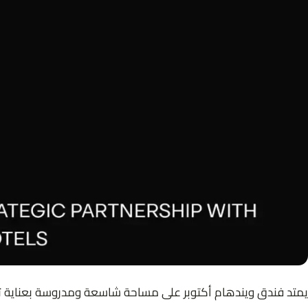
يمتد فندق ويندهام أكتوبر على مساحة شاسعة ومدروسة بعناية ت