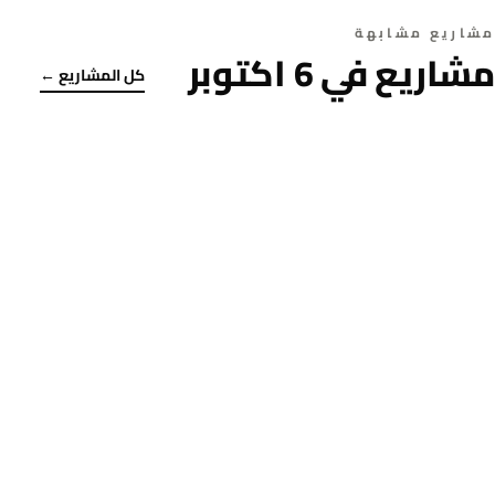
مشاريع مشابهة
مشاريع في 6 اكتوبر
كل المشاريع ←
مشروع تريومف بيراميدز أكتوبر | Triumph