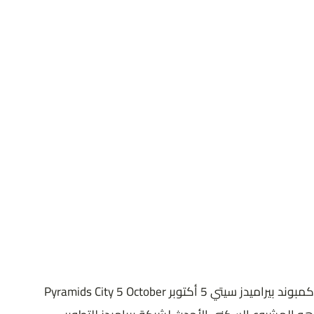
المدينة
6 اكتوبر
الموقع
6 أكتوبر
المساحة
62 فدان
كمبوند بيراميدز سيتي 5 أكتوبر Pyramids City 5 October