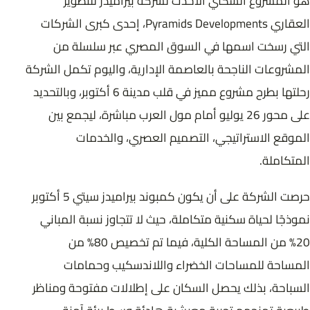
هو المشروع السكني الأحدث لشركة بيراميدز للتطوير
العقاري Pyramids Developments، إحدى كبرى الشركات
التي رسخت اسمها في السوق المصري عبر سلسلة من
المشروعات الناجحة بالعاصمة الإدارية، واليوم تكمل الشركة
رحلتها بطرح مشروع مميز في قلب مدينة 6 أكتوبر، وبالتحديد
على محور 26 يوليو أمام مول العرب مباشرة، ليجمع بين
الموقع الاستراتيجي، التصميم العصري، والخدمات
المتكاملة.
حرصت الشركة على أن يكون كمبوند بيراميدز سيتي 5 أكتوبر
نموذجًا لحياة سكنية متكاملة، حيث لا تتجاوز نسبة المباني
20% من المساحة الكلية، فيما تم تخصيص 80% من
المساحة للمساحات الخضراء واللاندسكيب وحمامات
السباحة، بذلك يحصل السكان على إطلالات مفتوحة ومناظر