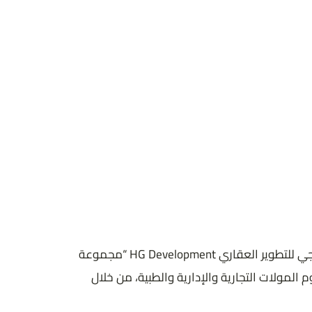
المدينة
6 اكتوبر
الموقع
6 أكتوبر
المساحة
8.108 متر مربع
يأتي كايرو بالاس مول 6 أكتوبر Cairo Palace Mall 6 October كأحد المشروعات الاستثمارية المتكاملة التي تعكس رؤية شركة اتش جي للتطوير العقاري HG Development “مجموعة
لمولات التجارية والإدارية والطبية، من خلال