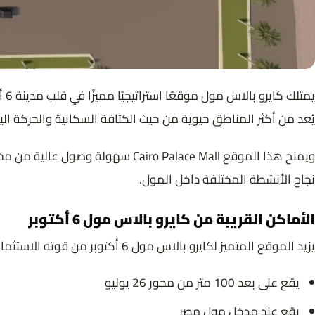
يُعد من أكثر المناطق حيوية من حيث الكثافة السكانية والحركة الي
ويمنح هذا الموقع iro Palace Mall
نجاح الأنشطة المختلفة داخل المول.
الأماكن القريبة من كايرو بالاس مول 6 أكتوبر
يزيد الموقع المتميز لكايرو بالاس مول 6 أكتوبر من قوته الاستثمارية، حيث يقترب من عدد كبير من المعالم والمحاور الحيوية، من أبرزها:
يقع على بعد 100 متر من محور 26 يوليو
يقع عند مدخل مول مصر