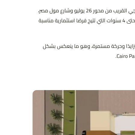
ويستند كايرو بالاس مول إلى مجموعة من العوامل الأساسية التي تعزز من قيمته في السوق العقاري، على رأسها الموقع الاستراتيجي القريب من محور 26 يوليو وشارع مول مصر،
إلى جانب التصميم المعماري الحديث، وتنوع مساحات الوحدات بما يلائم مختلف الأنشطة، فضلًا عن أنظمة السداد المرنة والتي تمتد حتى 4 سنوات التي تتيح فرصًا استثمارية مناسبة
متزايدًا وحركة مستمرة، وهو ما ينعكس بشكل