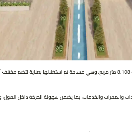
تم تنفيذ كايرو بالاس مول 6 أكتوبر Cairo Palace Mall على مساحة 8.108 متر مربع، وهي مساحة تم
ت والممرات والخدمات، بما يضمن سهولة الحركة داخل المول، ويم