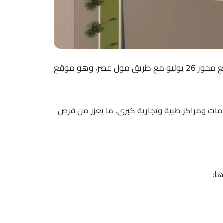
يمتلك كايرو بالاس مول موقعًا استراتيجيًا مميزًا في قلب مدينة 6 أكتوبر، وتحديدًا في التوسعات الشرقية بمنطقة بالم هيلز، عند تقاطع محور 26 يوليو مع طريق مول مصر، وهو موقع
ب قربه من خدمات ومراكز طبية وتجارية كبرى، ما يعزز من فرص