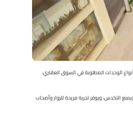
 استغلالها بعناية لتضم مختلف أنواع الوحدات المطلوبة في السوق العقاري،
نع التكدس، ويوفر تجربة مريحة للزوار وأصحاب