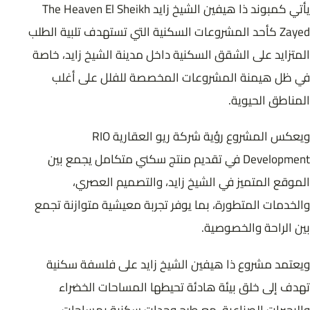
يأتي كمبوند ذا هيفين الشيخ زايد The Heaven El Sheikh
Zayed كأحد المشروعات السكنية التي تستهدف تلبية الطلب
المتزايد على الشقق السكنية داخل مدينة الشيخ زايد، خاصة
في ظل هيمنة المشروعات المخصصة للفلل على أغلب
المناطق الحيوية.
ويعكس المشروع رؤية شركة ريو العقارية RIO
Development في تقديم منتج سكني متكامل يجمع بين
الموقع المتميز في الشيخ زايد، والتصميم العصري،
والخدمات المتطورة، بما يوفر تجربة معيشية متوازنة تجمع
بين الراحة والخصوصية.
ويعتمد مشروع ذا هيفين الشيخ زايد على فلسفة سكنية
تهدف إلى خلق بيئة هادئة تحيطها المساحات الخضراء
والبحيرات الصناعية، مع طرح وحدات سكنية بمساحات